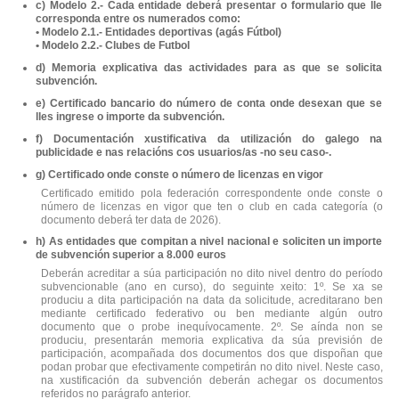
c) Modelo 2.- Cada entidade deberá presentar o formulario que lle
corresponda entre os numerados como:
• Modelo 2.1.- Entidades deportivas (agás Fútbol)
• Modelo 2.2.- Clubes de Futbol
d) Memoria explicativa das actividades para as que se solicita
subvención.
e) Certificado bancario do número de conta onde desexan que se
lles ingrese o importe da subvención.
f) Documentación xustificativa da utilización do galego na
publicidade e nas relacións cos usuarios/as -no seu caso-.
g) Certificado onde conste o número de licenzas en vigor
Certificado emitido pola federación correspondente onde conste o
número de licenzas en vigor que ten o club en cada categoría (o
documento deberá ter data de 2026).
h) As entidades que compitan a nivel nacional e soliciten un importe
de subvención superior a 8.000 euros
Deberán acreditar a súa participación no dito nivel dentro do período
subvencionable (ano en curso), do seguinte xeito: 1º. Se xa se
produciu a dita participación na data da solicitude, acreditarano ben
mediante certificado federativo ou ben mediante algún outro
documento que o probe inequívocamente. 2º. Se aínda non se
produciu, presentarán memoria explicativa da súa previsión de
participación, acompañada dos documentos dos que dispoñan que
podan probar que efectivamente competirán no dito nivel. Neste caso,
na xustificación da subvención deberán achegar os documentos
referidos no parágrafo anterior.